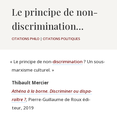
Le principe de non-
discrimination…
CITATIONS PHILO
|
CITATIONS POLITIQUES
«
Le prin­cipe de non-
dis­cri­mi­na­tion
? Un sous-
mar­xisme culturel. »
Thi­bault Mercier
Athé­na à la borne. Dis­cri­mi­ner ou dis­pa­
raître ?
, Pierre-Guillaume de Roux édi­
teur, 2019