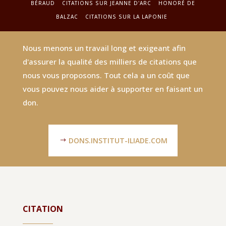
BÉRAUD
CITATIONS SUR JEANNE D'ARC
HONORÉ DE
BALZAC
CITATIONS SUR LA LAPONIE
Nous menons un travail long et exigeant afin
d'assurer la qualité des milliers de citations que
nous vous proposons. Tout cela a un coût que
vous pouvez nous aider à supporter en faisant un
don.
DONS.INSTITUT-ILIADE.COM
CITATION