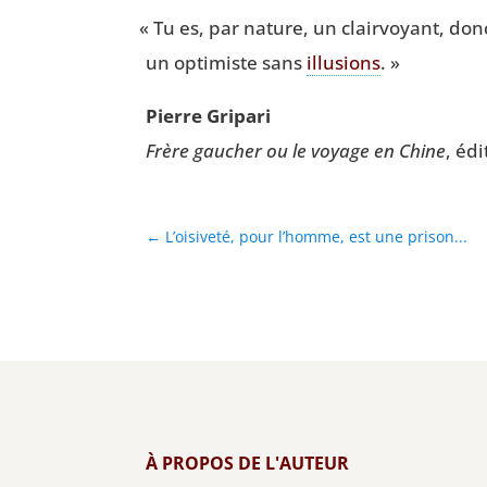
«
Tu es, par nature, un clair­voyant, do
un opti­miste sans
illu­sions
. »
Pierre Gri­pa­ri
Frère gau­cher ou le voyage en Chine
, éd
←
L’oisiveté, pour l’homme, est une prison...
À PROPOS DE L'AUTEUR