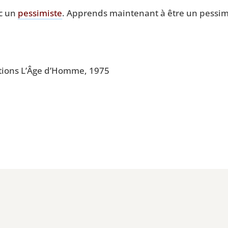
nc un
pes­si­miste
. Apprends main­te­nant à être un pes­si­
i­tions L’Âge d’Homme, 1975