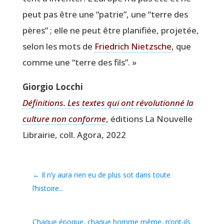
peut pas être une
“
patrie”, une
“
terre des
pères” ; elle ne peut être pla­ni­fiée, pro­je­tée,
selon les mots de
Frie­drich Nietzsche
, que
comme une
“
terre des fils”. »
Gior­gio Locchi
Défi­ni­tions. Les textes qui ont révo­lu­tion­né la
culture non conforme
, édi­tions La Nou­velle
Librai­rie, coll. Ago­ra, 2022
←
Il n’y aura rien eu de plus sot dans toute
l’histoire...
Chaque époque, chaque homme même, n’ont-ils