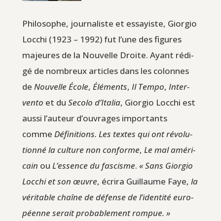
Phi­lo­sophe, jour­na­liste et essayiste, Gior­gio
Loc­chi (1923 – 1992) fut l’une des figures
majeures de la Nou­velle Droite. Ayant rédi­
gé de nom­breux articles dans les colonnes
de
Nou­velle École
,
Élé­ments
,
Il Tem­po
,
Inter­
ven­to
et du
Seco­lo d’Italia
, Gior­gio Loc­chi est
aus­si l’auteur d’ouvrages impor­tants
comme
Défi­ni­tions. Les textes qui ont révo­lu­
tion­né la culture non conforme
,
Le mal amé­ri­
cain
ou
L’essence du fas­cisme
.
« Sans Gior­gio
Loc­chi et son œuvre
, écri­ra Guillaume Faye,
la
véri­table chaîne de défense de l’identité euro­
péenne serait pro­ba­ble­ment rompue. »