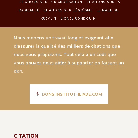
CITATIONS SUR LA DIABOLISATION
CITATIONS SUR LA
RADICALITÉ
CITATIONS SUR L'ÉGOÏSME
LE MAGE DU
KREMLIN
LIONEL RONDOUIN
Nous menons un travail long et exigeant afin
d'assurer la qualité des milliers de citations que
nous vous proposons. Tout cela a un coût que
vous pouvez nous aider à supporter en faisant un
don.
DONS.INSTITUT-ILIADE.COM
CITATION