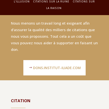
L'ILLUSION
CITATIONS SUR LA RUINE
CITATIONS SUR
LA RAISON
Nous menons un travail long et exigeant afin
d'assurer la qualité des milliers de citations que
nous vous proposons. Tout cela a un coût que
vous pouvez nous aider à supporter en faisant un
don.
DONS.INSTITUT-ILIADE.COM
CITATION