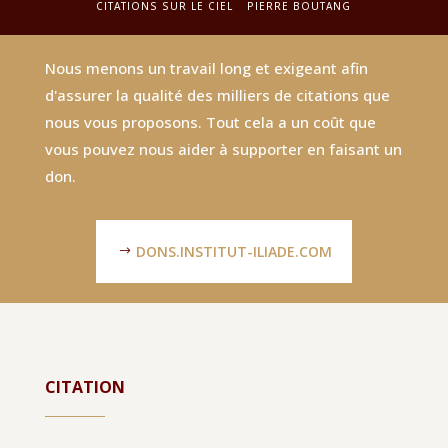
CITATIONS SUR LE CIEL
PIERRE BOUTANG
Nous menons un travail long et exigeant afin
d'assurer la qualité des milliers de citations que
nous vous proposons. Tout cela a un coût que
vous pouvez nous aider à supporter en faisant un
don.
DONS.INSTITUT-ILIADE.COM
CITATION