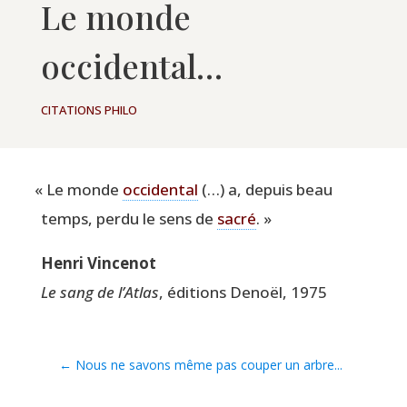
Le monde
occidental…
CITATIONS PHILO
«
Le monde
occi­den­tal
(…) a, depuis beau
temps, per­du le sens de
sacré
. »
Hen­ri Vincenot
Le sang de l’Atlas
, édi­tions Denoël, 1975
←
Nous ne savons même pas couper un arbre...