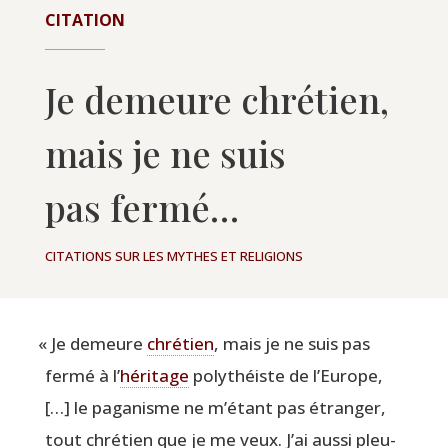
CITATION
Je demeure chrétien,
mais je ne suis
pas fermé…
CITATIONS SUR LES MYTHES ET RELIGIONS
«
Je demeure
chré­tien
, mais je ne suis pas
fer­mé à l’
héri­tage
poly­théiste de l’Europe,
[…] le paga­nisme ne m’étant pas étran­ger,
tout chré­tien que je me veux. J’ai aus­si pleu­