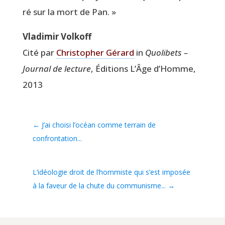
ré sur la mort de Pan. »
Vla­di­mir Volkoff
Cité par
Chris­to­pher Gérard
in
Quo­li­bets –
Jour­nal de lec­ture
, Édi­tions L’Âge d’Homme,
2013
←
J’ai choisi l’océan comme terrain de
confrontation...
L’idéologie droit de l’hommiste qui s’est imposée
à la faveur de la chute du communisme...
→