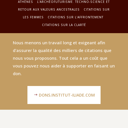
ATHÈNES
L’ARCHÉOFUTURISME. TECHNO-SCIENCE ET
RETOUR AUX VALEURS ANCESTRALES
CITATIONS SUR
LES FEMMES
CITATIONS SUR L'AFFRONTEMENT
CITATIONS SUR LA CLARTÉ
Nous menons un travail long et exigeant afin
d'assurer la qualité des milliers de citations que
nous vous proposons. Tout cela a un coût que
vous pouvez nous aider à supporter en faisant un
don.
DONS.INSTITUT-ILIADE.COM