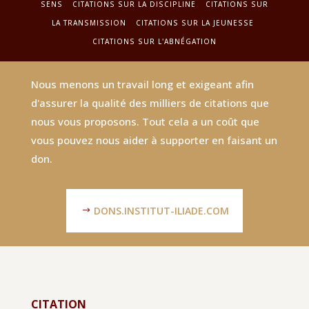
SENS
CITATIONS SUR LA DISCIPLINE
CITATIONS SUR
LA TRANSMISSION
CITATIONS SUR LA JEUNESSE
CITATIONS SUR L'ABNÉGATION
Nous menons un travail long et exigeant afin
d'assurer la qualité des milliers de citations que
nous vous proposons. Tout cela a un coût que
vous pouvez nous aider à supporter en faisant un
don.
DONS.INSTITUT-ILIADE.COM
CITATION