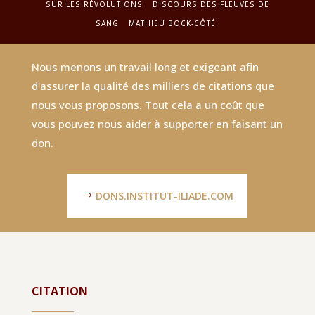
SUR LES RÉVOLUTIONS
DISCOURS DES FLEUVES DE
SANG
MATHIEU BOCK-CÔTÉ
Nous menons un travail long et exigeant afin
d'assurer la qualité des milliers de citations que
nous vous proposons. Tout cela a un coût que
vous pouvez nous aider à supporter en faisant un
don.
DONS.INSTITUT-ILIADE.COM
CITATION