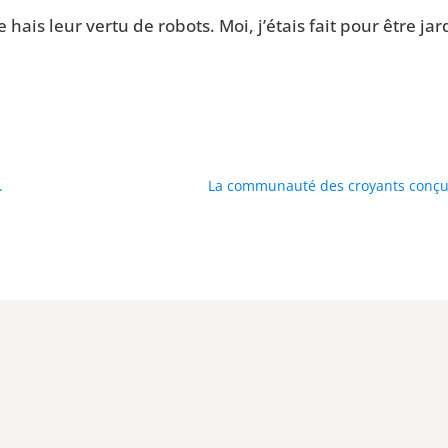
 hais leur ver­tu de robots. Moi, j’é­tais fait pour être jar
.
La communauté des croyants conçue 