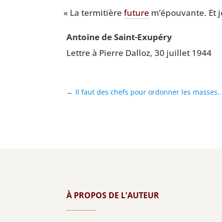
«
La ter­mi­tière
future
m’é­pou­vante. Et je
Antoine de Saint-Exupéry
Lettre à Pierre Dal­loz, 30 juillet 1944
←
Il faut des chefs pour ordonner les masses..
À PROPOS DE L'AUTEUR