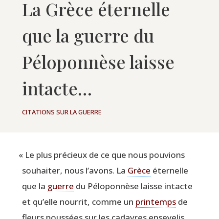
La Grèce éternelle
que la guerre du
Péloponnèse laisse
intacte…
CITATIONS SUR LA GUERRE
«
Le plus pré­cieux de ce que nous pou­vions
sou­hai­ter, nous l’avons. La
Grèce
éter­nelle
que la
guerre
du Pélo­pon­nèse laisse intacte
et qu’elle nour­rit, comme un
prin­temps
de
fleurs pous­sées sur les cadavres ense­ve­lis