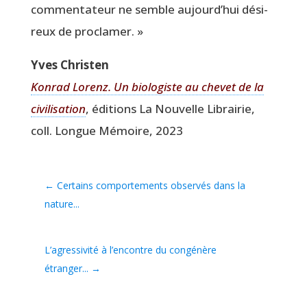
com­men­ta­teur ne semble aujourd’hui dési­
reux de proclamer. »
Yves Chris­ten
Kon­rad Lorenz. Un bio­lo­giste au che­vet de la
civi­li­sa­tion
, édi­tions La Nou­velle Librai­rie,
coll. Longue Mémoire, 2023
←
Certains comportements observés dans la
nature...
L’agressivité à l’encontre du congénère
étranger...
→