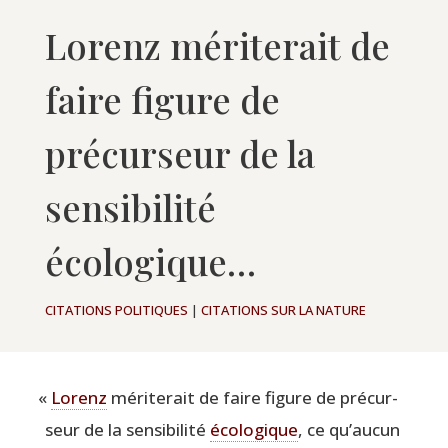
Lorenz mériterait de
faire figure de
précurseur de la
sensibilité
écologique…
CITATIONS POLITIQUES
|
CITATIONS SUR LA NATURE
«
Lorenz
méri­te­rait de faire figure de pré­cur­
seur de la sen­si­bi­li­té
éco­lo­gique
, ce qu’aucun