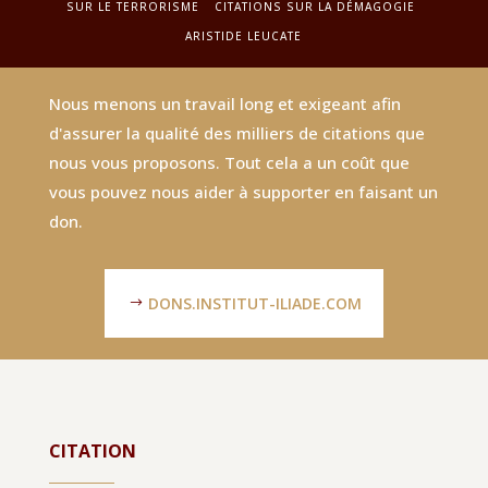
SUR LE TERRORISME
CITATIONS SUR LA DÉMAGOGIE
ARISTIDE LEUCATE
Nous menons un travail long et exigeant afin
d'assurer la qualité des milliers de citations que
nous vous proposons. Tout cela a un coût que
vous pouvez nous aider à supporter en faisant un
don.
DONS.INSTITUT-ILIADE.COM
CITATION