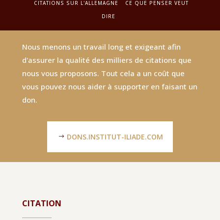
CITATIONS SUR L'ALLEMAGNE
CE QUE PENSER VEUT
DIRE
Nous menons un travail long et exigeant afin
d'assurer la qualité des milliers de citations que
nous vous proposons. Tout cela a un coût que
vous pouvez nous aider à supporter en faisant un
don.
DONS.INSTITUT-ILIADE.COM
CITATION