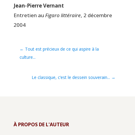
Jean-Pierre Ver­nant
Entre­tien au
Figa­ro lit­té­raire
, 2 décembre
2004
←
Tout est précieux de ce qui aspire à la
culture...
Le classique, c’est le dessein souverain...
→
À PROPOS DE L'AUTEUR