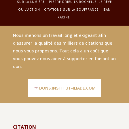
SUR LA LUMIÈRE
PIERRE DRIEU LA ROCHELLE. LE RÊVE
OU L’ACTION
CITATIONS SUR LA SOUFFRANCE
JEAN
RACINE
Nous menons un travail long et exigeant afin
d'assurer la qualité des milliers de citations que
nous vous proposons. Tout cela a un coût que
vous pouvez nous aider à supporter en faisant un
don.
DONS.INSTITUT-ILIADE.COM
CITATION