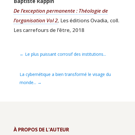
Bap­tiste Rappin
De l’exception per­ma­nente : Théo­lo­gie de
l’organisation Vol 2
, Les édi­tions Ova­dia, coll.
Les car­re­fours de l’être, 2018
←
Le plus puissant corrosif des institutions...
La cybernétique a bien transformé le visage du
monde...
→
À PROPOS DE L'AUTEUR