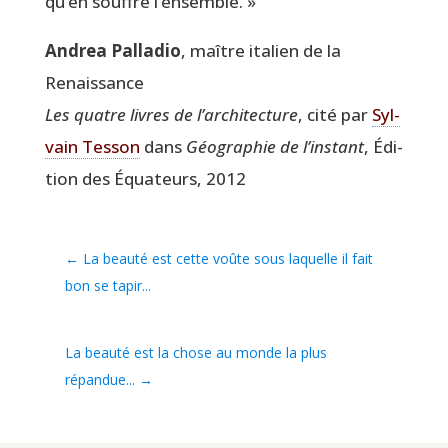
qu’en souffre l’ensemble. »
Andrea Pal­la­dio
, maître ita­lien de la
Renaissance
Les quatre livres de l’architecture
, cité par
Syl­
vain Tes­son
dans
Géo­gra­phie de l’instant
, Édi­
tion des Équa­teurs, 2012
←
La beauté est cette voûte sous laquelle il fait
bon se tapir...
La beauté est la chose au monde la plus
répandue...
→