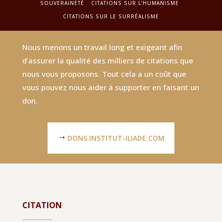
SOUVERAINETÉ
CITATIONS SUR L'HUMANISME
CITATIONS SUR LE SURRÉALISME
Nous menons un travail long et exigeant afin
d'assurer la qualité des milliers de citations que
nous vous proposons. Tout cela a un coût que
vous pouvez nous aider à supporter en faisant un
don.
DONS.INSTITUT-ILIADE.COM
CITATION