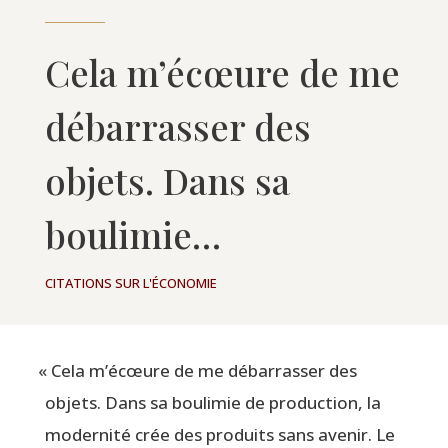
Cela m’écœure de me
débarrasser des
objets. Dans sa
boulimie…
CITATIONS SUR L'ÉCONOMIE
«
Cela m’écœure de me débar­ras­ser des
objets. Dans sa bou­li­mie de pro­duc­tion, la
moder­ni­té crée des pro­duits sans ave­nir. Le