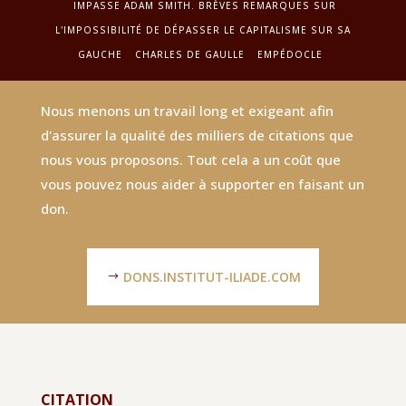
IMPASSE ADAM SMITH. BRÈVES REMARQUES SUR
L'IMPOSSIBILITÉ DE DÉPASSER LE CAPITALISME SUR SA
GAUCHE
CHARLES DE GAULLE
EMPÉDOCLE
Nous menons un travail long et exigeant afin
d'assurer la qualité des milliers de citations que
nous vous proposons. Tout cela a un coût que
vous pouvez nous aider à supporter en faisant un
don.
DONS.INSTITUT-ILIADE.COM
CITATION