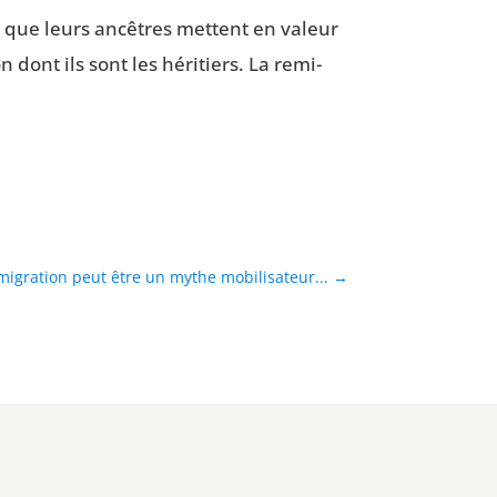
rre que leurs ancêtres mettent en valeur
ion dont ils sont les héri­tiers. La remi­
migration peut être un mythe mobilisateur...
→