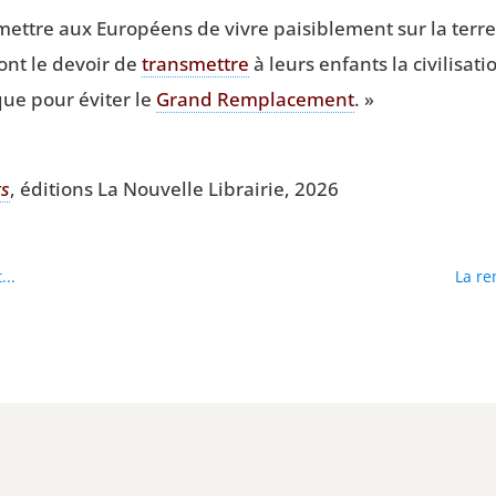
­mettre aux Euro­péens de vivre pai­si­ble­ment sur la te
 ont le devoir de
trans­mettre
à leurs enfants la civi­li­sa­t
que pour évi­ter le
Grand Rem­pla­ce­ment
. »
ts
, édi­tions La Nou­velle Librai­rie, 2026
...
La re