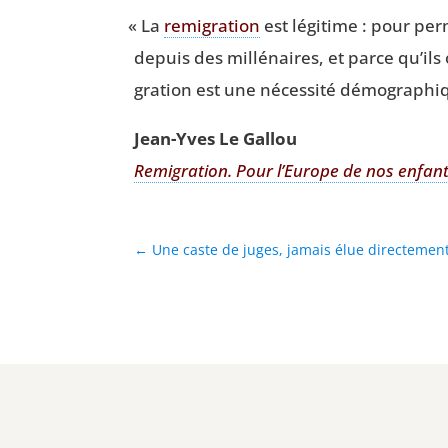
«
La
remi­gra­tion
est légi­time : pour per
depuis des mil­lé­naires, et parce qu’ils
gra­tion est une néces­si­té démo­gra­phi
Jean-Yves Le Gallou
Remi­gra­tion. Pour l’Eu­rope de nos enfan
←
Une caste de juges, jamais élue directement