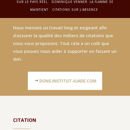
SUR LE PAYS RÉEL
DOMINIQUE VENNER. LA FLAMME SE
MAINTIENT
CITATIONS SUR L'ABSENCE
Nous menons un travail long et exigeant afin
d'assurer la qualité des milliers de citations que
nous vous proposons. Tout cela a un coût que
vous pouvez nous aider à supporter en faisant un
don.
DONS.INSTITUT-ILIADE.COM
CITATION