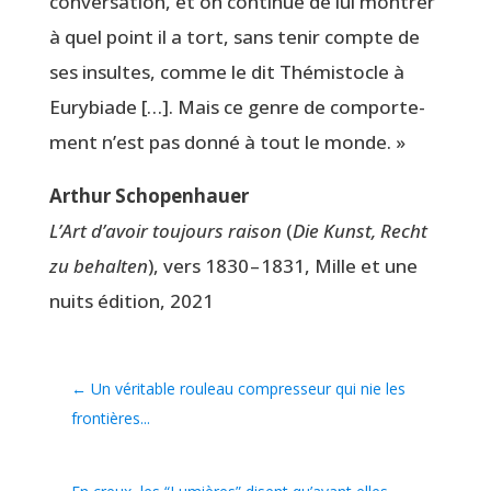
conver­sa­tion, et on conti­nue de lui mon­trer
à quel point il a tort, sans tenir compte de
ses insultes, comme le dit Thé­mis­tocle à
Eury­biade […]. Mais ce genre de com­por­te­
ment n’est pas don­né à tout le monde. »
Arthur Scho­pen­hauer
L’Art d’avoir tou­jours rai­son
(
Die Kunst, Recht
zu behal­ten
), vers 1830 – 1831, Mille et une
nuits édi­tion, 2021
←
Un véritable rouleau compresseur qui nie les
frontières...